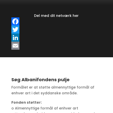
Del med dit netværk her
F
a
T
c
w
L
e
i
i
E
b
t
n
m
o
t
k
a
o
e
e
i
Søg Albanifondens pulje
k
r
d
l
Formålet er at støtte almennyttige formål af
enhver art i det syddanske område.
I
n
Fonden støtter:
o Almennyttige formål af enhver art