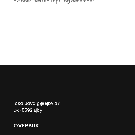
oktober. Besked i april og december.
lokaludvalg@ejby.dk
DK-5592 Ejby
OVERBLIK