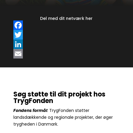
Del med dit netværk her
F
a
T
c
w
L
e
i
i
E
b
t
n
m
o
t
k
a
o
e
e
i
Søg støtte til dit projekt hos
TrygFonden
k
r
d
l
Fondens formål
:
TrygFonden støtter
I
landsdækkende og regionale projekter, der øger
n
trygheden i Danmark.