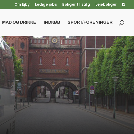
Om Ejby
Ledige jobs
Boliger til salg
Lejeboliger
MAD OG DRIKKE
INDKØB
SPORT/FORENINGER