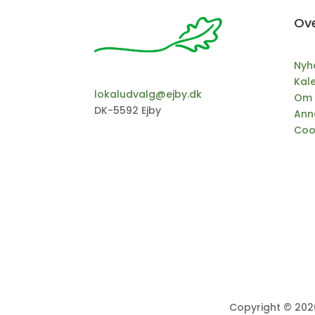
Ove
Nyh
Kal
lokaludvalg@ejby.dk
Om 
DK-5592 Ejby
Ann
Cook
Copyright © 2026