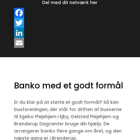
Del med dit netværk her
F
a
T
c
w
L
e
i
i
E
b
t
n
m
o
t
k
a
o
e
e
i
Banko med et godt formål
k
r
d
l
Er du klar på at støtte et godt formål? Så kan
I
busforeningen, der står for driften af busserne
n
til
Egebo Plejehjem i Ejby, Gelsted Plejehjem og
Brenderup Dagcenter bruge din hjælp. De
arrangerer banko flere gange om året, og den
næste gang er i Brenderup.