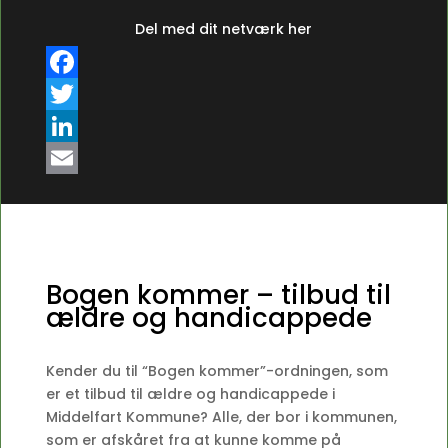
Del med dit netværk her
F
a
T
c
w
L
e
i
i
E
b
t
n
m
o
t
k
a
o
e
e
i
Bogen kommer – tilbud til
ældre og handicappede
k
r
d
l
I
Kender du til “Bogen kommer”-ordningen, som
n
er et tilbud til ældre og handicappede i
Middelfart Kommune? Alle, der bor i kommunen,
som er afskåret fra at kunne komme på