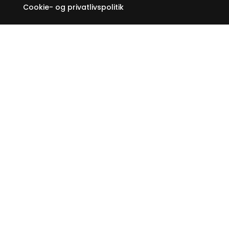
Cookie- og privatlivspolitik
FØLG MED
Facebook
NYHEDSBREV
Tilmeld dig herunder for at modtage nyheder
fra Ejby Lokaludvalg.