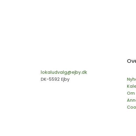
Ove
lokaludvalg@ejby.dk
DK-5592 Ejby
Nyh
Kal
Om 
Ann
Cook