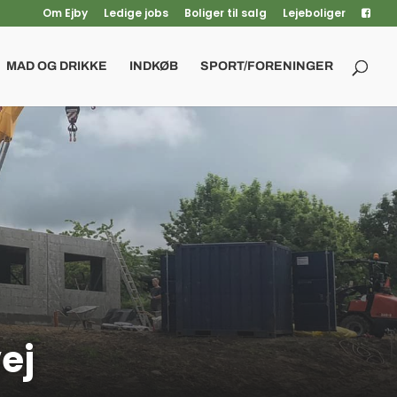
Om Ejby
Ledige jobs
Boliger til salg
Lejeboliger
MAD OG DRIKKE
INDKØB
SPORT/FORENINGER
ej