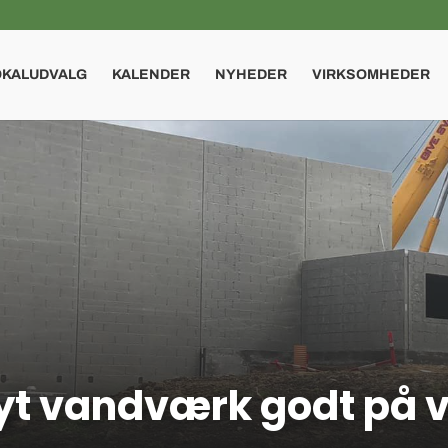
OKALUDVALG
KALENDER
NYHEDER
VIRKSOMHEDER
yt vandværk godt på v