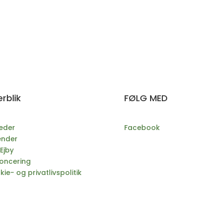
rblik
FØLG MED
eder
Facebook
ender
Ejby
oncering
ie- og privatlivspolitik