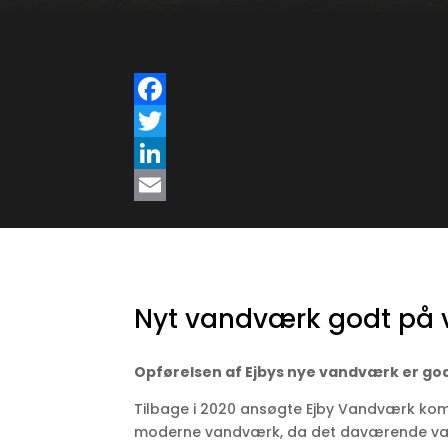
Nyt vandværk godt på 
Opførelsen af Ejbys nye vandværk er god
Tilbage i 2020 ansøgte Ejby Vandværk kom
moderne vandværk, da det daværende var 