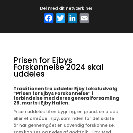
Del med dit netværk her
F
T
Li
E
a
w
n
m
c
it
k
ai
e
te
e
l
b
r
dI
Prisen for Ejbys
o
n
Forskønnelse 2024 skal
o
uddeles
k
Traditionen tro uddeler Ejby Lokaludvalg
“Prisen for Ejbys Forskønnelse” i
forbindelse med deres generalforsamling
26. marts i Ejby Hallen.
Prisen uddeles til en bygning, en grund, en plads
eller et område i Ejby, som inden for det sidste
år har gennemgået en udvendig forskønnelse,
som kan ses og nydes af godtfolk i Ejby. Med