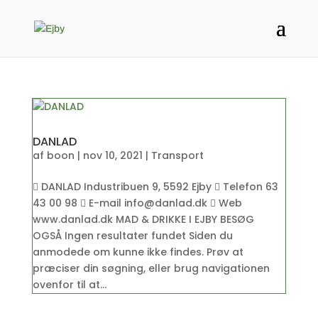
DANLAD
af
boon
|
nov 10, 2021
|
Transport
 DANLAD Industribuen 9, 5592 Ejby  Telefon 63
43 00 98  E-mail info@danlad.dk  Web
www.danlad.dk MAD & DRIKKE I EJBY BESØG
OGSÅ Ingen resultater fundet Siden du
anmodede om kunne ikke findes. Prøv at
præciser din søgning, eller brug navigationen
ovenfor til at...