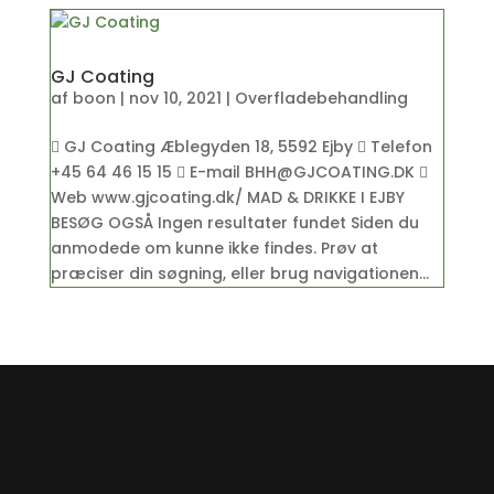
GJ Coating
af
boon
|
nov 10, 2021
|
Overfladebehandling
 GJ Coating Æblegyden 18, 5592 Ejby  Telefon
+45 64 46 15 15  E-mail BHH@GJCOATING.DK 
Web www.gjcoating.dk/ MAD & DRIKKE I EJBY
BESØG OGSÅ Ingen resultater fundet Siden du
anmodede om kunne ikke findes. Prøv at
præciser din søgning, eller brug navigationen...