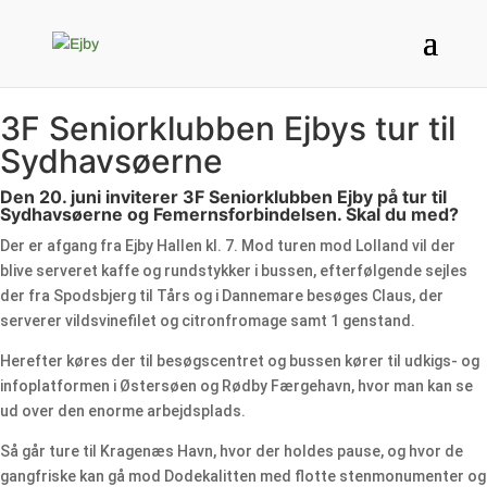
3F Seniorklubben Ejbys tur til
Sydhavsøerne
Den 20. juni inviterer 3F Seniorklubben Ejby på tur til
Sydhavsøerne og Femernsforbindelsen. Skal du med?
Der er afgang fra Ejby Hallen kl. 7. Mod turen mod Lolland vil der
blive serveret kaffe og rundstykker i bussen, efterfølgende sejles
der fra Spodsbjerg til Tårs og i Dannemare besøges Claus, der
serverer vildsvinefilet og citronfromage samt 1 genstand.
Herefter køres der til besøgscentret og bussen kører til udkigs- og
infoplatformen i Østersøen og Rødby Færgehavn, hvor man kan se
ud over den enorme arbejdsplads.
Så går ture til Kragenæs Havn, hvor der holdes pause, og hvor de
gangfriske kan gå mod Dodekalitten med flotte stenmonumenter og