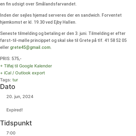
en fin udsigt over Smålandsfarvandet.
Inden der sejles hjemad serveres der en sandwich. Forventet
hjemkomst er kl. 19.30 ved Ejby Hallen.
Seneste tilmelding og betaling er den 3. juni. Tilmelding er efter
først-til-mølle princippet og skal ske til Grete på tlf. 41 58 52 05
eller
grete45@gmail.com
.
PRIS: 575,-
+ Tilføj til Google Kalender
+ iCal / Outlook export
Tags:
tur
Dato
20. jun, 2024
Expired!
Tidspunkt
7:00