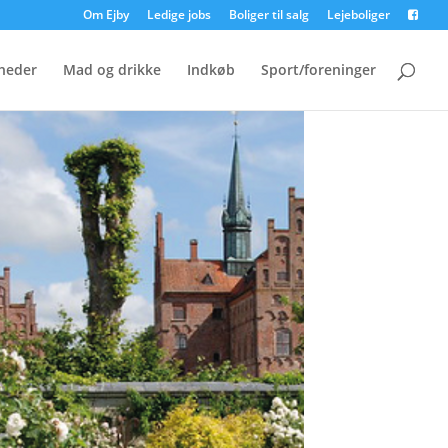
Om Ejby
Ledige jobs
Boliger til salg
Lejeboliger
heder
Mad og drikke
Indkøb
Sport/foreninger