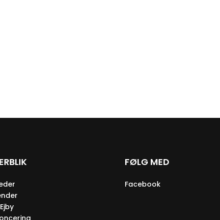
ERBLIK
FØLG MED
eder
Facebook
ender
Ejby
oncering