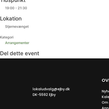
Tidspunkt
19:00 - 21:30
Lokation
Stjernevænget
Kategori
Arrangementer
Del dette event
OV
lokaludvalg@ejby.dk
Nyh
DK-5592 Ejby
Kal
Om 
Ann