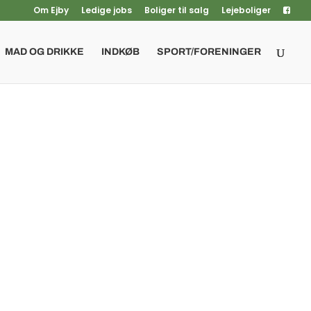
Om Ejby
Ledige jobs
Boliger til salg
Lejeboliger
MAD OG DRIKKE
INDKØB
SPORT/FORENINGER