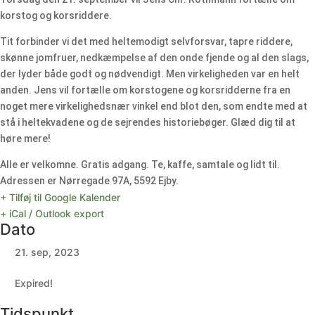
korstog og korsriddere.
Tit forbinder vi det med heltemodigt selvforsvar, tapre riddere,
skønne jomfruer, nedkæmpelse af den onde fjende og al den slags,
der lyder både godt og nødvendigt. Men virkeligheden var en helt
anden. Jens vil fortælle om korstogene og korsridderne fra en
noget mere virkelighedsnær vinkel end blot den, som endte med at
stå i heltekvadene og de sejrendes historiebøger. Glæd dig til at
høre mere!
Alle er velkomne. Gratis adgang. Te, kaffe, samtale og lidt til.
Adressen er Nørregade 97A, 5592 Ejby.
+ Tilføj til Google Kalender
+ iCal / Outlook export
Dato
21. sep, 2023
Expired!
Tidspunkt