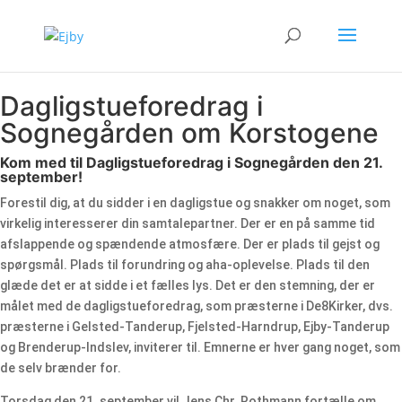
Dagligstueforedrag i
Sognegården om Korstogene
Kom med til Dagligstueforedrag i Sognegården den 21.
september!
Forestil dig, at du sidder i en dagligstue og snakker om noget, som
virkelig interesserer din samtalepartner. Der er en på samme tid
afslappende og spændende atmosfære. Der er plads til gejst og
spørgsmål. Plads til forundring og aha-oplevelse. Plads til den
glæde det er at sidde i et fælles lys. Det er den stemning, der er
målet med de dagligstueforedrag, som præsterne i De8Kirker, dvs.
præsterne i Gelsted-Tanderup, Fjelsted-Harndrup, Ejby-Tanderup
og Brenderup-Indslev, inviterer til. Emnerne er hver gang noget, som
de selv brænder for.
Torsdag den 21. september vil Jens Chr. Rothmann fortælle om