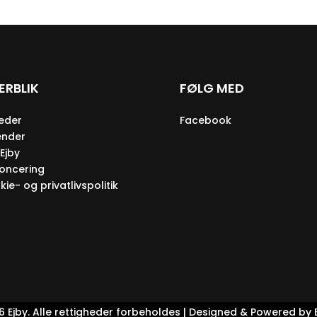
ERBLIK
FØLG MED
eder
Facebook
ender
Ejby
oncering
ie- og privatlivspolitik
 Ejby. Alle rettigheder forbeholdes | Designed & Powered by 