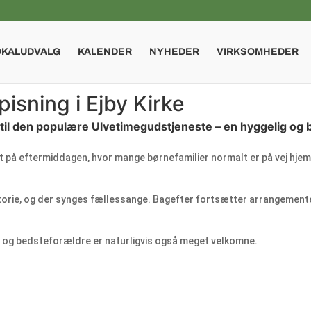
OKALUDVALG
KALENDER
NYHEDER
VIRKSOMHEDER
isning i Ejby Kirke
en til den populære Ulvetimegudstjeneste – en hyggelig og
dst på eftermiddagen, hvor mange børnefamilier normalt er på vej hj
storie, og der synges fællessange. Bagefter fortsætter arrangement
r – og bedsteforældre er naturligvis også meget velkomne.