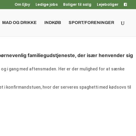
Om Ejby
Ledige jobs
Boliger til salg
Lejeboliger
MAD OG DRIKKE
INDKØB
SPORT/FORENINGER
 børnevenlig familiegudstjeneste, der især henvender sig
em og i gang med aftensmaden. Her er der mulighed for at sænke
et i konfirmandstuen, hvor der serveres spaghetti med kødsovs til