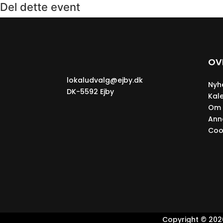
Del dette event
OV
lokaludvalg@ejby.dk
Nyh
DK-5592 Ejby
Kal
Om 
Ann
Cook
Copyright © 2026