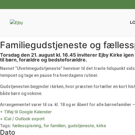
L
Familiegudstjeneste og fællessp
Torsdag den 21. august kl. 16.45 inviterer Ejby Kirke ig
til børn, forældre og bedsteforældre.
Navnet “Ulvetimegudstjeneste” henviser til det travle tidspunkt si
tempoet og tage en pause fra hverdagens rutiner.
Gudstjenesten begynder i kirken, hvor præsten fortæller en kort hi
både børn og voksne.
Arrangementet varer til ca. kl. 18 og er åbent for alle børnefamilie
+ Tilføj til Google Kalender
+ iCal / Outlook export
Tags:
fællesspisning
,
for familien
,
gudstjeneste
,
kirke
Dato