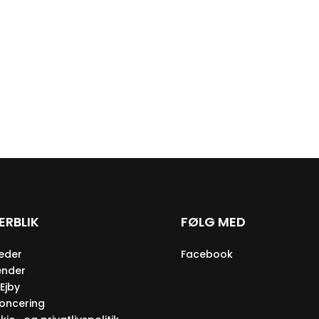
ERBLIK
FØLG MED
eder
Facebook
ender
Ejby
oncering