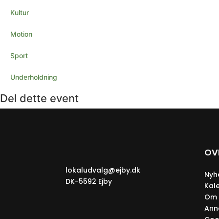
Kultur
Motion
Sport
Underholdning
Del dette event
OV
lokaludvalg@ejby.dk
Nyh
DK-5592 Ejby
Kal
Om 
Ann