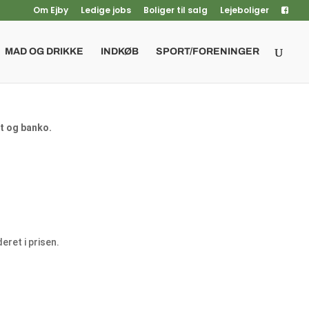
Om Ejby
Ledige jobs
Boliger til salg
Lejeboliger
MAD OG DRIKKE
INDKØB
SPORT/FORENINGER
rt og banko.
eret i prisen.