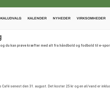
OKALUDVALG
KALENDER
NYHEDER
VIRKSOMHEDER
g
, og du kan prøve kræfter med alt fra håndbold og fodbold til e-spo
ens Café senest den 31. august. Det koster 25 kr og en øl/vand er inklud