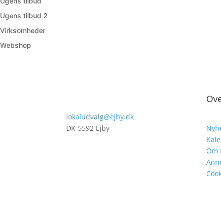
Ugens tilbud
Ugens tilbud 2
Virksomheder
Webshop
Ove
lokaludvalg@ejby.dk
DK-5592 Ejby
Nyh
Kal
Om 
Ann
Cook