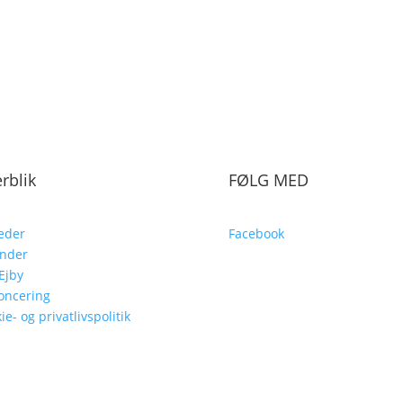
rblik
FØLG MED
eder
Facebook
ender
Ejby
oncering
ie- og privatlivspolitik