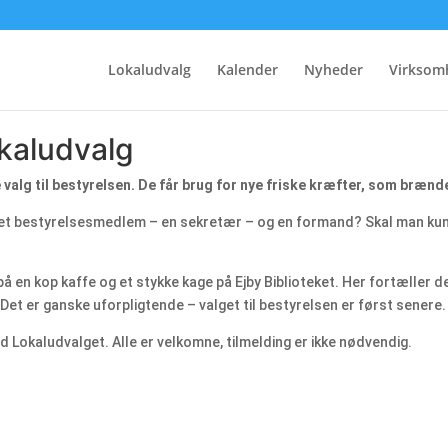
Lokaludvalg
Kalender
Nyheder
Virksom
kaludvalg
lg til bestyrelsen. De får brug for nye friske kræfter, som brænder 
 et bestyrelsesmedlem – en sekretær – og en formand? Skal man kunn
g på en kop kaffe og et stykke kage på Ejby Biblioteket. Her fortæller
et er ganske uforpligtende – valget til bestyrelsen er først senere.
 Lokaludvalget. Alle er velkomne, tilmelding er ikke nødvendig.