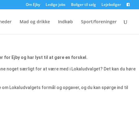
Om Ejby
Ledige jobs
Boliger til salg
Lejeboliger
heder
Mad og drikke
Indkøb
Sport/foreninger
for Ejby og har lyst til at gøre en forskel.
e noget særligt for at være med i Lokaludvalget? Det kan du høre
 de om Lokaludvalgets formål og opgaver, og du kan spørge ind til