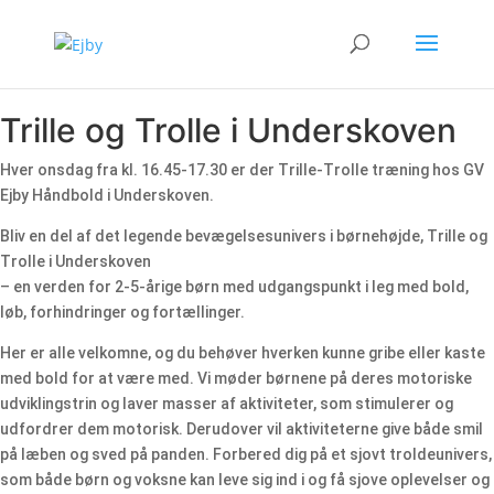
Trille og Trolle i Underskoven
Hver onsdag fra kl. 16.45-17.30 er der Trille-Trolle træning hos GV
Ejby Håndbold i Underskoven.
Bliv en del af det legende bevægelsesunivers i børnehøjde, Trille og
Trolle i Underskoven
– en verden for 2-5-årige børn med udgangspunkt i leg med bold,
løb, forhindringer og fortællinger.
Her er alle velkomne, og du behøver hverken kunne gribe eller kaste
med bold for at være med. Vi møder børnene på deres motoriske
udviklingstrin og laver masser af aktiviteter, som stimulerer og
udfordrer dem motorisk. Derudover vil aktiviteterne give både smil
på læben og sved på panden. Forbered dig på et sjovt troldeunivers,
som både børn og voksne kan leve sig ind i og få sjove oplevelser og