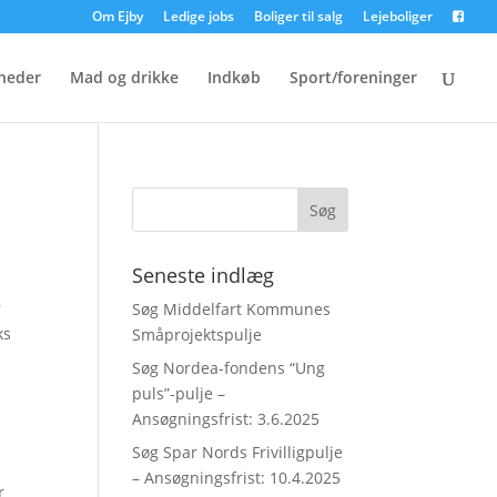
Om Ejby
Ledige jobs
Boliger til salg
Lejeboliger
heder
Mad og drikke
Indkøb
Sport/foreninger
Seneste indlæg
r
Søg Middelfart Kommunes
ks
Småprojektspulje
Søg Nordea-fondens “Ung
puls”-pulje –
Ansøgningsfrist: 3.6.2025
Søg Spar Nords Frivilligpulje
– Ansøgningsfrist: 10.4.2025
r