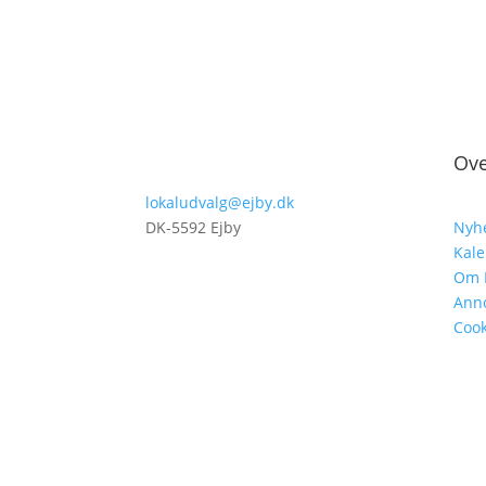
Ove
lokaludvalg@ejby.dk
DK-5592 Ejby
Nyh
Kal
Om 
Ann
Cook