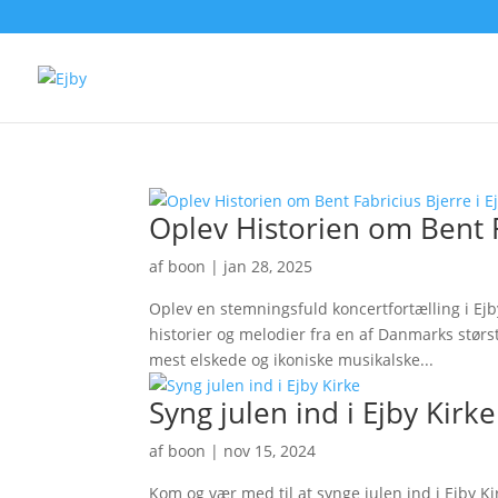
Oplev Historien om Bent F
af
boon
|
jan 28, 2025
Oplev en stemningsfuld koncertfortælling i Ejb
historier og melodier fra en af Danmarks størst
mest elskede og ikoniske musikalske...
Syng julen ind i Ejby Kirke
af
boon
|
nov 15, 2024
Kom og vær med til at synge julen ind i Ejby Ki