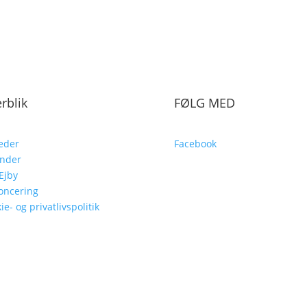
rblik
FØLG MED
eder
Facebook
ender
Ejby
oncering
ie- og privatlivspolitik