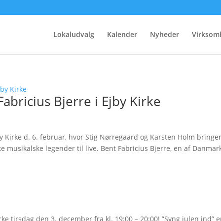
Lokaludvalg
Kalender
Nyheder
Virksom
abricius Bjerre i Ejby Kirke
y Kirke d. 6. februar, hvor Stig Nørregaard og Karsten Holm bringe
e musikalske legender til live. Bent Fabricius Bjerre, en af Danmar
rke tirsdag den 3. december fra kl. 19:00 – 20:00! ”Syng julen ind” e