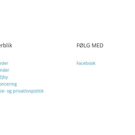
rblik
FØLG MED
eder
Facebook
ender
Ejby
oncering
ie- og privatlivspolitik