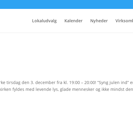
Lokaludvalg
Kalender
Nyheder
Virksom
rke tirsdag den 3. december fra kl. 19:00 – 20:00! ”Syng julen ind” e
or kirken fyldes med levende lys, glade mennesker og ikke mindst de