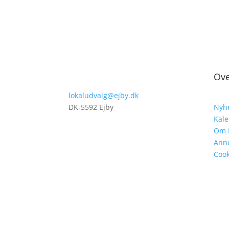
Ove
lokaludvalg@ejby.dk
DK-5592 Ejby
Nyh
Kal
Om 
Ann
Cook