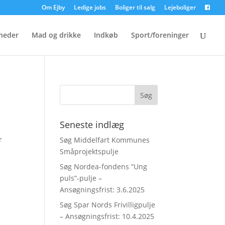
Om Ejby
Ledige jobs
Boliger til salg
Lejeboliger
heder
Mad og drikke
Indkøb
Sport/foreninger
Seneste indlæg
r
Søg Middelfart Kommunes
n
Småprojektspulje
Søg Nordea-fondens “Ung
puls”-pulje –
Ansøgningsfrist: 3.6.2025
Søg Spar Nords Frivilligpulje
– Ansøgningsfrist: 10.4.2025